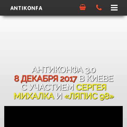
Menu
Что?
Зачем?
Галерея
Где и когда?
АНТИКОНФА 3.0
Почем?
8 ДЕКАБРЯ 2017
В КИЕВЕ
С УЧАСТИЕМ
СЕРГЕЯ
ЧаВо?
МИХАЛКА
И
«ЛЯПИС 98»
Еще?