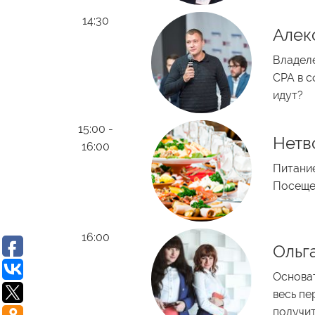
14:30
Алек
Владеле
CPA в с
идут?
15:00 -
Нетв
16:00
Питание
Посеще
16:00
Ольг
Основат
весь пе
получит