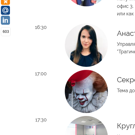
офис 3.
или как
16:30
Анас
603
Управля
"Трагич
17:00
Секр
Тема до
17:30
Круг