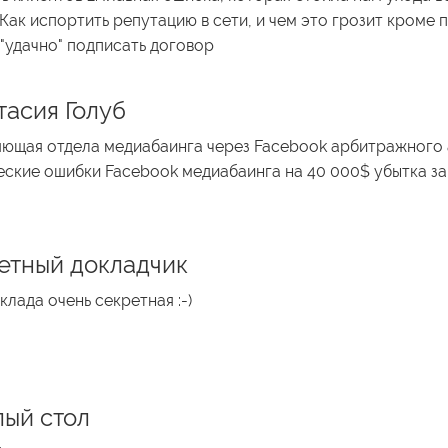
 Как испортить репутацию в сети, и чем это грозит кроме п
 "удачно" подписать договор
тасия Голуб
ющая отдела медиабаинга через Facebook арбитражного аг
еские ошибки Facebook медиабаинга на 40 000$ убытка за
етный докладчик
клада очень секретная :-)
лый стол