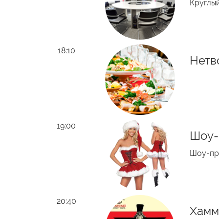
Круглый
18:10
Нетв
19:00
Шоу-
Шоу-про
20:40
Хамм