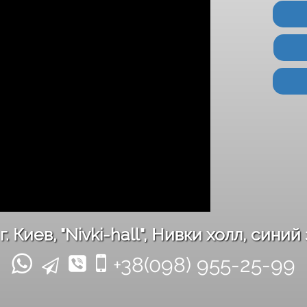
 Киев, "Nivki-hall", Нивки холл, синий
+38(098) 955-25-99