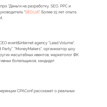
про "Деньги на разработку, SEO, PPC и
Руководитель "
SEO.UA
". Более 15 лет опыта
M.
CEO event&internet agency "Lead Volume",
t Party", "MoneyMakers", организатор шоу
других масштабных ивентов, маркетолог ФК
ртивных болельщиков, кандидат
нференции CPAConf расскажет о реальных