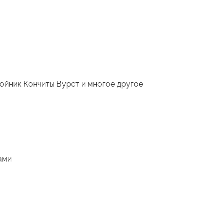
войник Кончиты Вурст и многое другое
ами