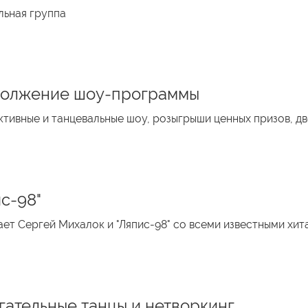
льная группа
олжение шоу-программы
тивные и танцевальные шоу, розыгрыши ценных призов, д
ис-98"
ет Сергей Михалок и "Ляпис-98" со всеми известными хит
гательные танцы и нетворкинг