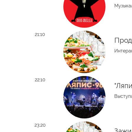
Музыка
21:10
Прод
Интерак
22:10
"Ляп
Выступа
23:20
Зажи