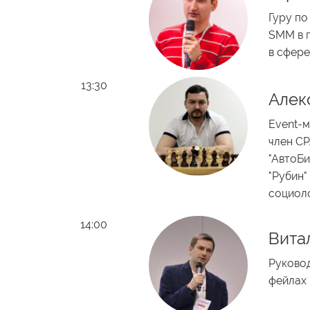
Гуру по
SMM в п
в сфере
13:30
Алек
Event-м
член CP
"АвтоБи
"Рубин"
социоло
14:00
Вита
Руковод
фейлах 