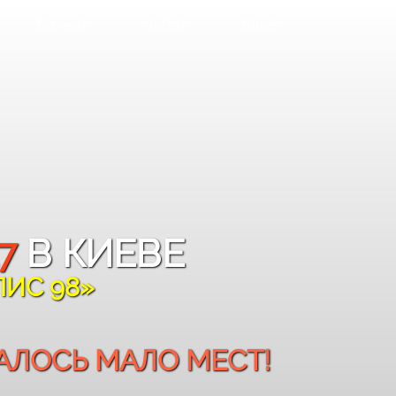
Почем?
ЧаВо?
Еще?
7
В КИЕВЕ
ПИС 98»
АЛОСЬ МАЛО МЕСТ!