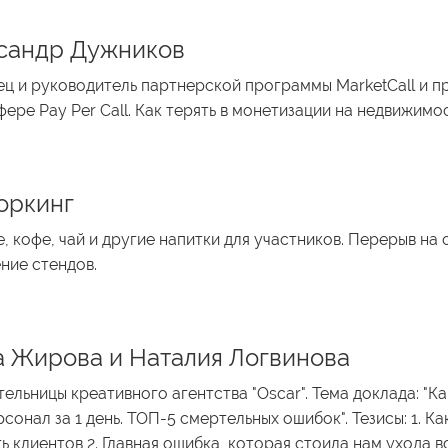
сандр Дужников
ц и руководитель партнерской программы MarketCall и 
фере Pay Per Call. Как терять в монетизации на недвижим
оркинг
, кофе, чай и другие напитки для участников. Перерыв н
ние стендов.
а Жирова и Наталия Логвинова
ельницы креативного агентства "Oscar". Тема доклада: "Ка
рсонал за 1 день. ТОП-5 смертельных ошибок". Тезисы: 1. Ка
ь клиентов 2. Главная ошибка, которая стоила нам ухода в